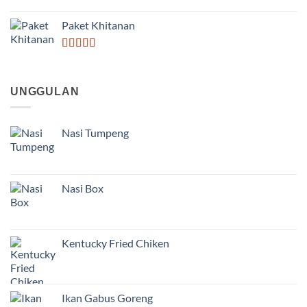
Dinilai
3.50
dari
Paket Khitanan
5
Dinilai
5.00
dari 5
UNGGULAN
Nasi Tumpeng
Nasi Box
Kentucky Fried Chiken
Ikan Gabus Goreng