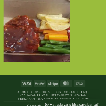
Visa
PayPal
Stripe
MasterCard
Cash
On
ABOUT
OUR STORES
BLOG
CONTACT
FAQ
Delivery
KEBIJAKAN PRIVASI
PERSYARATAN LAYANAN
KEBIJAKAN PENGEMBALIAN BARANG DAN DANA
Hai, ada yang bisa saya bantu?
Copyright 2026 ©
Catering-ku.com