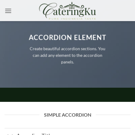
Skip
to
content
ACCORDION ELEMENT
Create beautiful accordion sections. You
can add any element to the accordion
panels.
SIMPLE ACCORDION