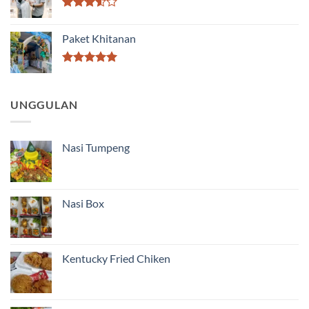
Dinilai
3.50
Paket Khitanan
dari 5
Dinilai
5.00
dari 5
UNGGULAN
Nasi Tumpeng
Nasi Box
Kentucky Fried Chiken